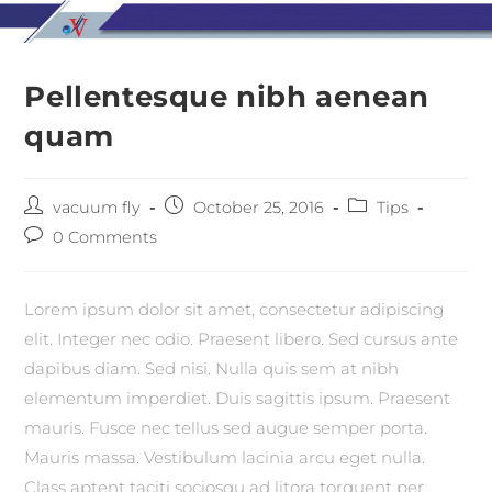
Pellentesque nibh aenean
quam
vacuum fly
October 25, 2016
Tips
0 Comments
Lorem ipsum dolor sit amet, consectetur adipiscing
elit. Integer nec odio. Praesent libero. Sed cursus ante
dapibus diam. Sed nisi. Nulla quis sem at nibh
elementum imperdiet. Duis sagittis ipsum. Praesent
mauris. Fusce nec tellus sed augue semper porta.
Mauris massa. Vestibulum lacinia arcu eget nulla.
Class aptent taciti sociosqu ad litora torquent per